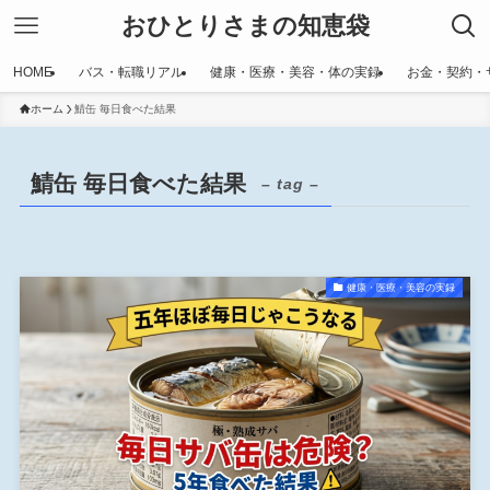
おひとりさまの知恵袋
HOME
バス・転職リアル
健康・医療・美容・体の実録
お金・契約・
ホーム
鯖缶 毎日食べた結果
鯖缶 毎日食べた結果
– tag –
健康・医療・美容の実録