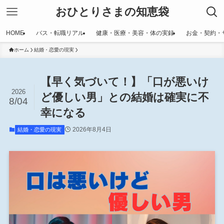
おひとりさまの知恵袋
HOME
バス・転職リアル
健康・医療・美容・体の実録
お金・契約・
ホーム
結婚・恋愛の現実
【早く気づいて！】「口が悪いけ
2026
ど優しい男」との結婚は確実に不
8/04
幸になる
2026年8月4日
結婚・恋愛の現実