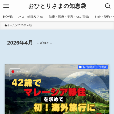
おひとりさまの知恵袋
HOME
バス・転職リアル
健康・医療・美容・体の実録
お金・契約・
ホーム
2026年
4月
2026年4月
– date –
40代の遠回り・失敗談