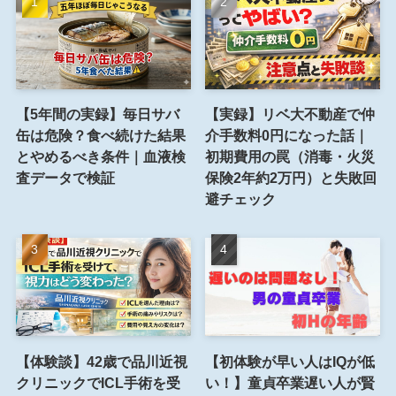
【5年間の実録】毎日サバ
【実録】リベ大不動産で仲
缶は危険？食べ続けた結果
介手数料0円になった話｜
とやめるべき条件｜血液検
初期費用の罠（消毒・火災
査データで検証
保険2年約2万円）と失敗回
避チェック
【体験談】42歳で品川近視
【初体験が早い人はIQが低
クリニックでICL手術を受
い！】童貞卒業遅い人が賢