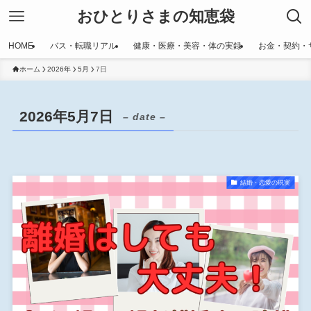
おひとりさまの知恵袋
HOME
バス・転職リアル
健康・医療・美容・体の実録
お金・契約・
ホーム
2026年
5月
7日
2026年5月7日
– date –
結婚・恋愛の現実