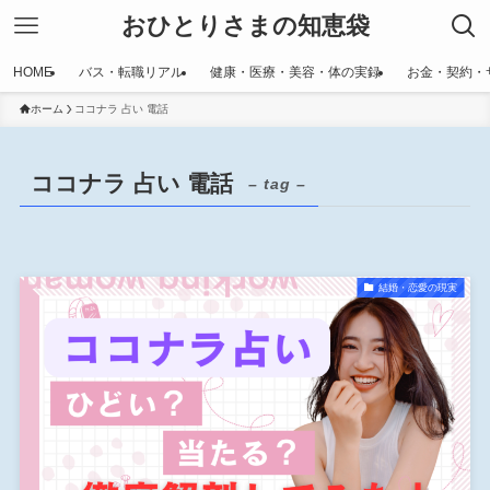
おひとりさまの知恵袋
HOME
バス・転職リアル
健康・医療・美容・体の実録
お金・契約・
ホーム
ココナラ 占い 電話
ココナラ 占い 電話
– tag –
結婚・恋愛の現実