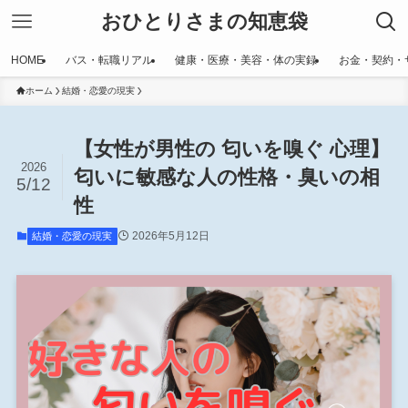
おひとりさまの知恵袋
HOME
バス・転職リアル
健康・医療・美容・体の実録
お金・契約・
ホーム
結婚・恋愛の現実
【女性が男性の 匂いを嗅ぐ 心理】
2026
匂いに敏感な人の性格・臭いの相
5/12
性
2026年5月12日
結婚・恋愛の現実