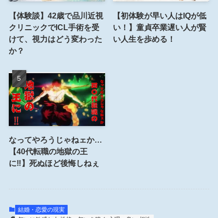
【体験談】42歳で品川近視
【初体験が早い人はIQが低
クリニックでICL手術を受
い！】童貞卒業遅い人が賢
けて、視力はどう変わった
い人生を歩める！
か？
なってやろうじゃねェか…
【40代転職の地獄の王
に‼︎】死ぬほど後悔しねぇ
結婚・恋愛の現実