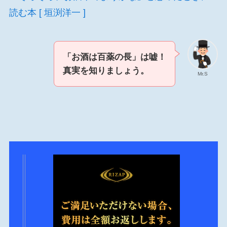
読む本 [ 垣渕洋一 ]
「お酒は百薬の長」は嘘！
真実を知りましょう。
Mr.S