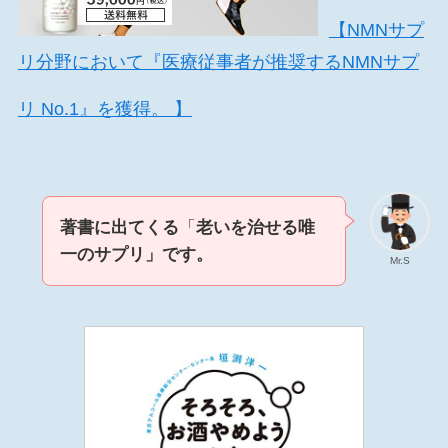
【NMNサプ
リ分野において『医療従事者が推奨するNMNサプ
リ No.1』を獲得。 】
著書に出てくる
「
老いを治せる唯
一のサプリ」です。
Mr.S