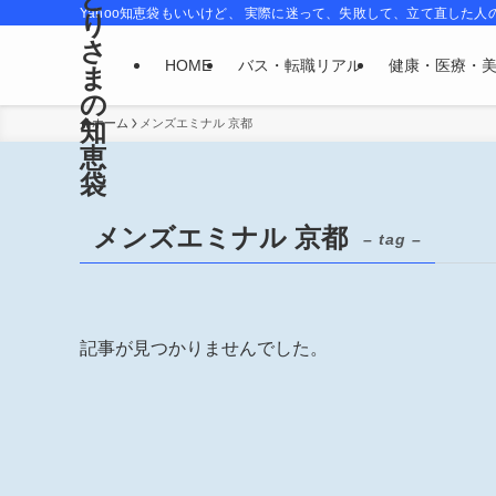
Yahoo知恵袋もいいけど、 実際に迷って、失敗して、立て直した人
り
さ
HOME
バス・転職リアル
健康・医療・
ま
の
知
ホーム
メンズエミナル 京都
恵
袋
メンズエミナル 京都
– tag –
記事が見つかりませんでした。