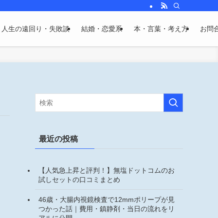
人生の遠回り・失敗談
結婚・恋愛系
本・言葉・考え方
お問
最近の投稿
【人気急上昇と評判！】無塩ドットコムのお
試しセットの口コミまとめ
46歳・大腸内視鏡検査で12mmポリープが見
つかった話｜費用・鎮静剤・当日の流れをリ
アルに公開