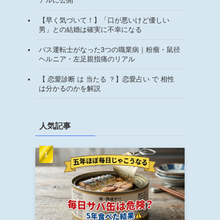
【早く気づいて！】「口が悪いけど優しい
男」との結婚は確実に不幸になる
バス運転士がなった3つの職業病｜粉瘤・鼠径
ヘルニア・左足親指痛のリアル
【 恋愛診断 は 当たる ？】恋愛占い で 相性
は分かるのかを解説
人気記事