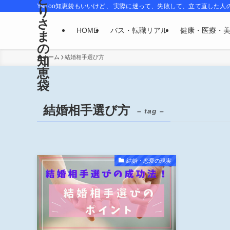
Yahoo知恵袋もいいけど、 実際に迷って、失敗して、立て直した人
り
さ
HOME
バス・転職リアル
健康・医療・
ま
の
知
ホーム
結婚相手選び方
恵
袋
結婚相手選び方
– tag –
結婚・恋愛の現実