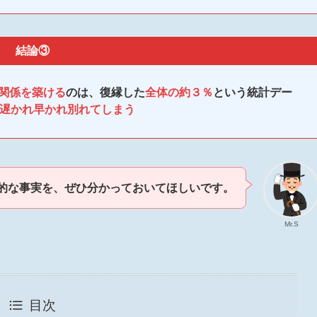
結論③
関係を築ける
のは、復縁した
全体の約３％
という統計デー
遅かれ早かれ別れてしまう
的な事実を、ぜひ分かっておいてほしいです。
Mr.S
目次