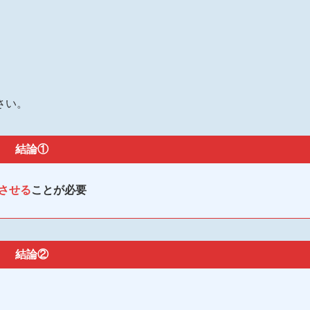
さい。
結論①
させる
ことが必要
結論②