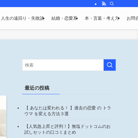
人生の遠回り・失敗談
結婚・恋愛系
本・言葉・考え方
お問
最近の投稿
【 あなたは変われる！ 】過去の恋愛 の トラ
ウマ を変える方法３選
【人気急上昇と評判！】無塩ドットコムのお
試しセットの口コミまとめ