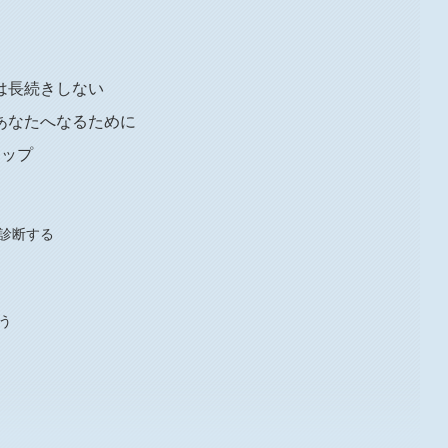
は長続きしない
あなたへなるために
テップ
を診断する
う