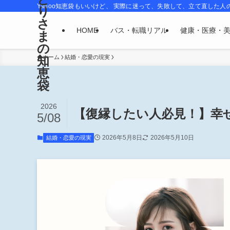
Yahoo知恵袋もいいけど、 実際に迷って、失敗して、立て直した人
り
さ
HOME
バス・転職リアル
健康・医療・
ま
の
知
ホーム
結婚・恋愛の現実
恵
袋
2026
【復縁したい人必見！】幸
5/08
2026年5月8日
2026年5月10日
結婚・恋愛の現実