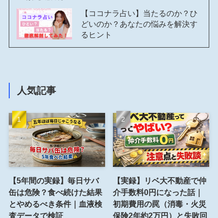
【ココナラ占い】当たるのか？ひ
どいのか？あなたの悩みを解決す
るヒント
人気記事
【5年間の実録】毎日サバ
【実録】リベ大不動産で仲
缶は危険？食べ続けた結果
介手数料0円になった話｜
とやめるべき条件｜血液検
初期費用の罠（消毒・火災
査データで検証
保険2年約2万円）と失敗回