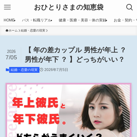
おひとりさまの知恵袋
HOME
バス・転職リアル
健康・医療・美容・体の実録
お金・契約・
ホーム
結婚・恋愛の現実
【 年の差カップル 男性が年上 ？
2026
7/05
男性が年下 ？ 】どっちがいい？
2026年7月5日
結婚・恋愛の現実